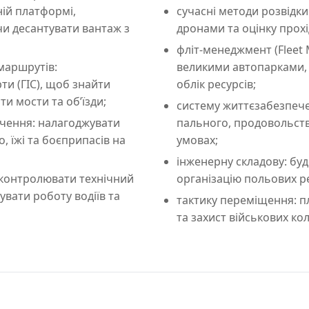
ній платформі,
сучасні методи розвідки
чи десантувати вантаж з
дронами та оцінку прохі
фліт-менеджмент (Fleet
маршрутів:
великими автопарками, 
ти (ГІС), щоб знайти
облік ресурсів;
и мости та об’їзди;
систему життєзабезпечен
чення: налагоджувати
пального, продовольств
, їжі та боєприпасів на
умовах;
інженерну складову: буд
 контролювати технічний
організацію польових ре
увати роботу водіїв та
тактику переміщення: п
та захист військових ко