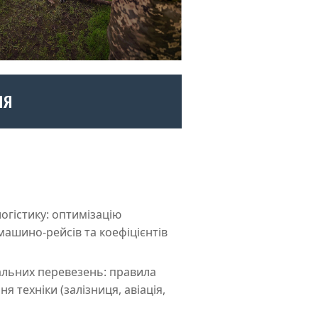
НЯ
огістику: оптимізацію
машино-рейсів та коефіцієнтів
альних перевезень: правила
я техніки (залізниця, авіація,