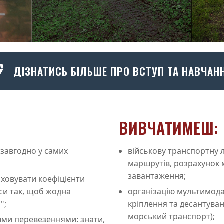
ДІЗНАТИСЬ БІЛЬШЕ ПРО ВСТУП ТА НАВЧАН
ВИВЧАТИМЕШ:
завгодно у самих
військову транспортну л
маршрутів, розрахунок 
завантаження;
аховувати коефіцієнти
си так, щоб жодна
організацію мультимод
";
кріплення та десантуванн
морський транспорт);
ми перевезеннями: знати,