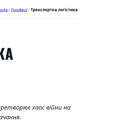
єнта
/
Професії
/
Транспортна логістика
КА
ретворює хаос війни на
ачання.