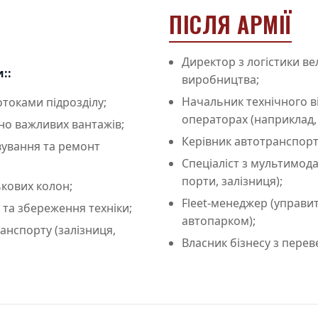
ПІСЛЯ АРМІЇ
Директор з логістики ве
::
виробництва;
Начальник технічного в
токами підрозділу;
операторах (наприклад,
чно важливих вантажів;
Керівник автотранспорт
вування та ремонт
Спеціаліст з мультимод
порти, залізниця);
ькових колон;
Fleet-менеджер (управ
в та збереження техніки;
автопарком);
анспорту (залізниця,
Власник бізнесу з перев