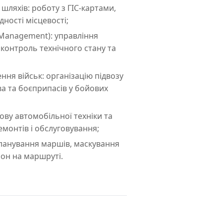
 шляхів: роботу з ГІС-картами,
дності місцевості;
 Management): управління
контроль технічного стану та
ня військ: організацію підвозу
а та боєприпасів у бойових
ову автомобільної техніки та
монтів і обслуговування;
ланування маршів, маскування
лон на маршруті.