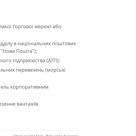
ликої торгової мережі або
ідділу в національних поштових
 "Нова Пошта");
ного підприємства (АТП);
альних перевезень (морські
итель корпоративним
езення вантажів.
Сторінка професії · Військова Академія